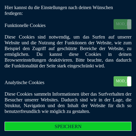
Hier kannst du die Einstellungen nach deinen Wünschen
Mobile Menu Toggle
festlegen:
MOD_EU_C
Funktionelle Cookies
Diese Cookies sind notwendig, um das Surfen auf unserer
Mitglieder Login
Website und die Nutzung der Funktionen der Website, wie zum
Beispiel den Zugriff auf geschützte Bereiche der Website, zu
ermöglichen. Du kannst diese Cookies in deinen
In order to perform the actions that you were trying to perform,
Browsereinstellungen deaktivieren. Bitte beachte, dass dadurch
you will need to login to the site.
die Funktionalität der Seite stark eingeschränkt wird.
Benutzername
MOD_EU_C
Analytische Cookies
Diese Cookies sammeln Informationen über das Surfverhalten der
Passwort
Besucher unserer Websites. Dadurch sind wir in der Lage, die
Struktur, Navigation und den Inhalt der Website für dich so
benutzerfreundlich wie möglich zu gestalten.
Zugangsdaten merken
Anmelden
SPEICHERN