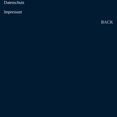
Datenschutz
Passwort vergessen?
Impressum
Benutzername vergessen?
BACK
Suchen & Finden
Unser BKE
BLOG | News
BKE-SHOP