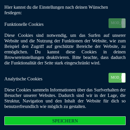
Hier kannst du die Einstellungen nach deinen Wünschen
Mobile Menu Toggle
festlegen:
MOD_EU_C
Funktionelle Cookies
zurück
Kiel - Ellerbek I
Diese Cookies sind notwendig, um das Surfen auf unserer
Website und die Nutzung der Funktionen der Website, wie zum
Beispiel den Zugriff auf geschützte Bereiche der Website, zu
Adresszusatz:
Bugenhagenkirche
ermöglichen. Du kannst diese Cookies in deinen
Postleitzahl:
24148
Browsereinstellungen deaktivieren. Bitte beachte, dass dadurch
die Funktionalität der Seite stark eingeschränkt wird.
Stadt:
Kiel
Telefon:
0431/7201235
Straße, Nr.:
Lütjenburger Str.7
MOD_EU_C
Analytische Cookies
Suchtformen:
Alkohol,
Diese Cookies sammeln Informationen über das Surfverhalten der
Zielgruppe:
Suchtkranke und Angehörige
Besucher unserer Websites. Dadurch sind wir in der Lage, die
Ansprechpartner:
Thomas Fröse
Struktur, Navigation und den Inhalt der Website für dich so
Gruppentreffen:
Donnerstag 18:30
benutzerfreundlich wie möglich zu gestalten.
Telefon:
0431/7201235
E-Mail:
Thomas.froese07@gmail.com
SPEICHERN
Anfahrt