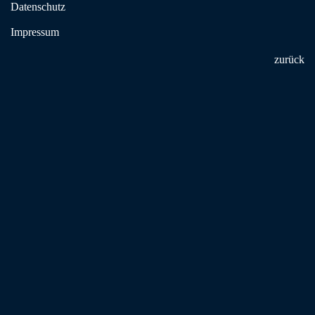
Datenschutz
Wichtig: die dargestellte Karte, als auch die Anfahrtsberechnung, wird
Impressum
automatisch mittels Google Maps erstellt. Deshalb können wir leider
keine Garantie auf Aktualität und Korrektheit der Informationen geben.
zurück