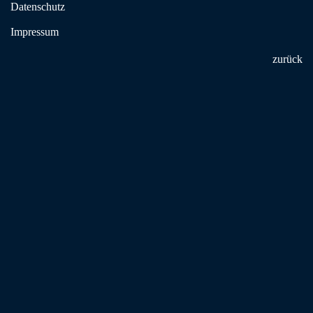
Datenschutz
E-Mail:
aabl59007@gmx.de
Impressum
Anfahrt
zurück
Wichtig: die dargestellte Karte, als auch die Anfahrtsberechnung, wird
automatisch mittels Google Maps erstellt. Deshalb können wir leider
keine Garantie auf Aktualität und Korrektheit der Informationen geben.