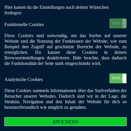
Hier kannst du die Einstellungen nach deinen Wünschen
Mobile Menu Toggle
festlegen:
MOD_EU_C
Funktionelle Cookies
zurück
Hagedorn - Gruppe II
Diese Cookies sind notwendig, um das Surfen auf unserer
Website und die Nutzung der Funktionen der Website, wie zum
Beispiel den Zugriff auf geschützte Bereiche der Website, zu
Adresszusatz:
Ev. Gemeindehaus
ermöglichen. Du kannst diese Cookies in deinen
Postleitzahl:
32278
Browsereinstellungen deaktivieren. Bitte beachte, dass dadurch
die Funktionalität der Seite stark eingeschränkt wird.
Stadt:
Kirchlengern
Telefon:
05223 / 7 93 84 59
E-Mail:
hagedorn@bke-nrw.de
MOD_EU_C
Analytische Cookies
Website:
http://www.bke-hagedorn.de
Diese Cookies sammeln Informationen über das Surfverhalten der
Straße, Nr.:
Hagedorner Str. 139
Besucher unserer Websites. Dadurch sind wir in der Lage, die
Suchtformen:
Alkohol, Alltagssüchte, Beziehungssucht, Drogen,
Struktur, Navigation und den Inhalt der Website für dich so
Ess-Störungen, Glücksspiel, Medikamente, Tabak,
benutzerfreundlich wie möglich zu gestalten.
Zielgruppe:
Suchtkranke und Angehörige
Ansprechpartner:
Achim Liebl
SPEICHERN
Gruppentreffen:
Montag 19:30
Telefon:
0171 / 7 05 23 93