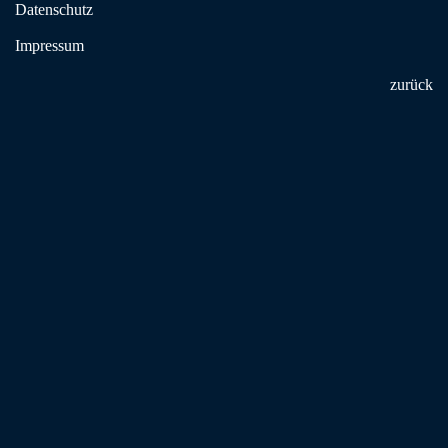
Datenschutz
Anfahrt
Impressum
Wichtig: die dargestellte Karte, als auch die Anfahrtsberechnung, wird
zurück
automatisch mittels Google Maps erstellt. Deshalb können wir leider
keine Garantie auf Aktualität und Korrektheit der Informationen geben.