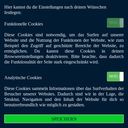
Hier kannst du die Einstellungen nach deinen Wünschen
Mobile Menu Toggle
festlegen:
MOD_EU_C
Funktionelle Cookies
zurück
Gelsenkirchen-Buer -
Diese Cookies sind notwendig, um das Surfen auf unserer
Website und die Nutzung der Funktionen der Website, wie zum
Infogruppe
Beispiel den Zugriff auf geschützte Bereiche der Website, zu
ermöglichen. Du kannst diese Cookies in deinen
Browsereinstellungen deaktivieren. Bitte beachte, dass dadurch
Adresszusatz:
Elisabeth-Krankenhaus
die Funktionalität der Seite stark eingeschränkt wird.
Postleitzahl:
45891
Stadt:
Gelsenkirchen
MOD_EU_C
Analytische Cookies
E-Mail:
gelsenkirchen-buer@bke-nrw.de
Straße, Nr.:
Cranger Str. 226
Diese Cookies sammeln Informationen über das Surfverhalten der
Suchtformen:
Alkohol, Alltagssüchte, Beziehungssucht, Drogen,
Besucher unserer Websites. Dadurch sind wir in der Lage, die
Ess-Störungen, Glücksspiel, Medikamente, Tabak,
Struktur, Navigation und den Inhalt der Website für dich so
benutzerfreundlich wie möglich zu gestalten.
Zielgruppe:
Suchtkranke
Gruppentreffen:
Montag 20:00
Ansprechpartner:
Jürgen Hugo
SPEICHERN
E-Mail:
hugo.j@t-online.de