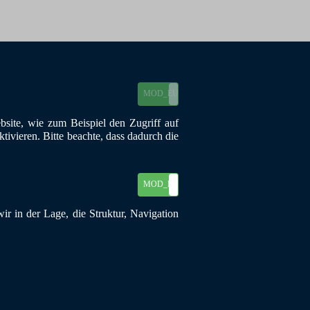
MOD_EU_COOKIES_ON
MOD_EU_COOKIES_OFF
site, wie zum Beispiel den Zugriff auf
ivieren. Bitte beachte, dass dadurch die
MOD_EU_COOKIES_ON
MOD_EU_COOKIES_OFF
r in der Lage, die Struktur, Navigation