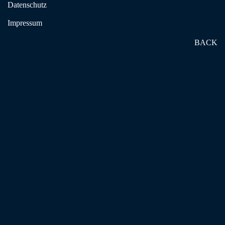
Datenschutz
Details
Impressum
BACK
BKE S.o.G Multiplikatoren-Brief
738 Downloads
HERUNTERLADEN
ANSICHT