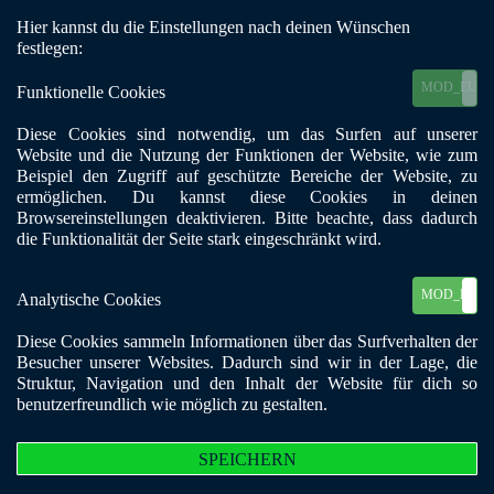
Hier kannst du die Einstellungen nach deinen Wünschen
Mobile Menu Toggle
festlegen:
MOD_EU_C
Funktionelle Cookies
Diese Cookies sind notwendig, um das Surfen auf unserer
SoG Arbeitshilfen
Website und die Nutzung der Funktionen der Website, wie zum
Beispiel den Zugriff auf geschützte Bereiche der Website, zu
ermöglichen. Du kannst diese Cookies in deinen
Browsereinstellungen deaktivieren. Bitte beachte, dass dadurch
BKE S.o.G. Info-Brief 1
die Funktionalität der Seite stark eingeschränkt wird.
778 Downloads
MOD_EU_C
Analytische Cookies
Diese Cookies sammeln Informationen über das Surfverhalten der
Besucher unserer Websites. Dadurch sind wir in der Lage, die
Struktur, Navigation und den Inhalt der Website für dich so
benutzerfreundlich wie möglich zu gestalten.
SPEICHERN
HERUNTERLADEN
ANSICHT