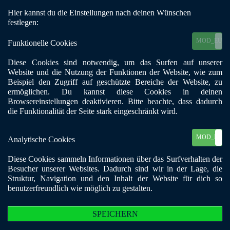
Hier kannst du die Einstellungen nach deinen Wünschen
Mobile Menu Toggle
festlegen:
MOD_EU_C
Funktionelle Cookies
Diese Cookies sind notwendig, um das Surfen auf unserer
Website und die Nutzung der Funktionen der Website, wie zum
Beispiel den Zugriff auf geschützte Bereiche der Website, zu
ermöglichen. Du kannst diese Cookies in deinen
Biggi Sterzer
Browsereinstellungen deaktivieren. Bitte beachte, dass dadurch
die Funktionalität der Seite stark eingeschränkt wird.
„Lernen, wie Leben geht”
MOD_EU_C
Analytische Cookies
Minderwertigkeitsgefühle, Perfektionsdrang, Beziehungsprobleme –
Diese Cookies sammeln Informationen über das Surfverhalten der
Biggi Sterzer hat sich in den Alkohol geflüchtet. Und damit aus dem
Besucher unserer Websites. Dadurch sind wir in der Lage, die
Leben, wie sie heute weiß.
Struktur, Navigation und den Inhalt der Website für dich so
benutzerfreundlich wie möglich zu gestalten.
Wie sie ohne Alkohol leben sollte, konnte sich Biggi Sterzer lange nicht
vorstellen. Und sie brauchte ihn nicht nur um ihrem Alltag zu
entkommen, sondern auch ihren Gefühlen. Schon als Kind fühlte Biggi
SPEICHERN
Sterzer sich oft minderwertig. Ihre Familie war arm, der Vater weit weg,
aber seine Ansprüche an die Kinder extrem hoch. Immer wieder gab es