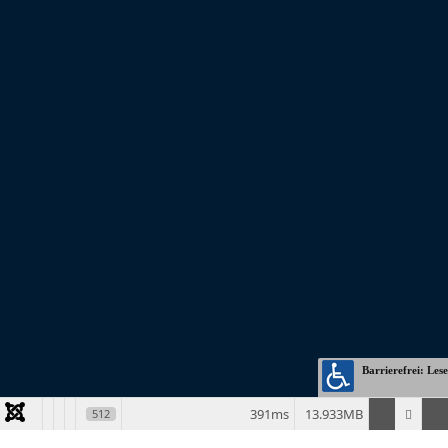
© Copyright 2026 | BKE - Blaues Kreuz in der Evangelischen Kirche
Bundesverband e.V. | 44149 Dortmund
391ms
13.933MB
512