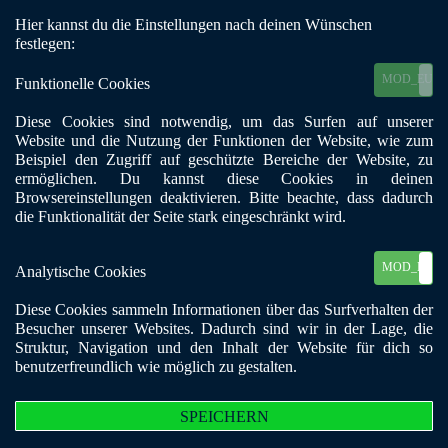
Hier kannst du die Einstellungen nach deinen Wünschen
Mobile Menu Toggle
festlegen:
MOD_EU_C
Funktionelle Cookies
Mitgliederzeitschrift BKE
Diese Cookies sind notwendig, um das Surfen auf unserer
VIELFALT
Website und die Nutzung der Funktionen der Website, wie zum
Beispiel den Zugriff auf geschützte Bereiche der Website, zu
ermöglichen. Du kannst diese Cookies in deinen
Browsereinstellungen deaktivieren. Bitte beachte, dass dadurch
die Funktionalität der Seite stark eingeschränkt wird.
MOD_EU_C
Analytische Cookies
Diese Cookies sammeln Informationen über das Surfverhalten der
BKE VIELFALT | Kompetenzen
Besucher unserer Websites. Dadurch sind wir in der Lage, die
stärken – Zusammenarbeit fördern
Struktur, Navigation und den Inhalt der Website für dich so
benutzerfreundlich wie möglich zu gestalten.
Ausgangslage
SPEICHERN
In den Jahren 2015 bis 2017 initiierte der Bundesverband des BKE –
Blaues Kreuz in der Evangelischen Kirche Bundesverband e.V. den