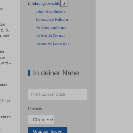
MOD_MENU_TOGGLE_SUBMENU_LA
Erfahrungsberichte
 im
Leben eines Spielers
Sehnsucht & Hoffnung
ühl-
Mit Kiffen angefangen
 z. B.
, wie
Ich hole die Zeit nach
Lernen, wie Leben geht
min
ser
 wird –
In deiner Nähe
stark
die ja
Umkreis:
kann es
,