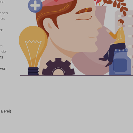
ses
schen
ses
en
em
n der
ns
 von
alerei)