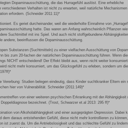
gelegten Dopaminausschüttung, die das Hurragefühl auslöst. Eine erhebliche
 verschiedenen Verhalten ist nicht zu erwarten, weil natürliche Mechanismen
tion erfordern. (Schneider 2011:11)*
oniert. Es geriet durcheinander, weil die wiederholte Einnahme von „Hurragef
paminausschüttung hatte. Das waren am Anfang wahrscheinlich Pflanzen wie
ere Suchtmittel mit ins Spiel. Und auch nicht stoffgebundene Abhängigkeiten
le andere, beeinflussen die Dopaminausschüttung.
ropen Substanzen (Suchtmitteln) zu einer vielfachen Ausschüttung von Dopa
ann bis zum 20-fachen der natürlichen Dopaminausschüttung führen. Wenn die
rdings NICHT entscheidend! Der Effekt bleibt aus, wenn nicht weiter konsumiert
e wird nicht mehr konsumiert, um das Glücksgefühl zu erleben, sondern um die
197ff)*
 Vererbung: Studien belegen eindeutig, dass Kinder suchtkranker Eltern ein 
chen hier von Vulnerabilität. Schneider (2011:149)*
mentreffen von einer weiteren psychischen Erkrankung mit der Abhängigkeit (
 Doppeldiagnose bezeichnet. (Trost, Schwarzer et.al 2013: 295 ff)*
bination von Alkoholabhängigkeit und einer ausgeprägten Depression. Dabei 
nd dem daraus entstehenden Gefühl, diese nicht mehr kontrollieren zu können,
n ist zuerst da. Um die Antriebslosigkeit und das schlechte Gefühl zu lindern