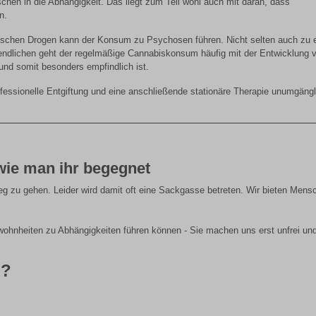
chen in die Abhängigkeit. Das liegt zum Teil wohl auch mit daran, dass
n.
ischen Drogen kann der Konsum zu Psychosen führen. Nicht selten auch zu e
endlichen geht der regelmäßige Cannabiskonsum häufig mit der Entwicklung 
nd somit besonders empfindlich ist.
fessionelle Entgiftung und eine anschließende stationäre Therapie unumgängl
wie man ihr begegnet
g zu gehen. Leider wird damit oft eine Sackgasse betreten. Wir bieten Mens
ohnheiten zu Abhängigkeiten führen können - Sie machen uns erst unfrei und
n?