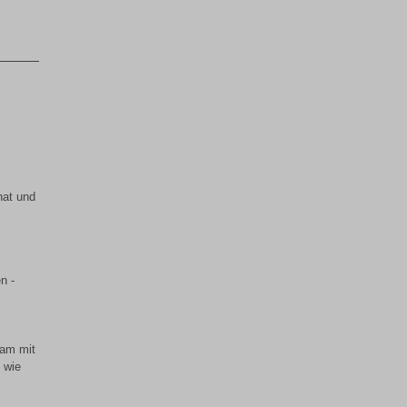
hat und
n -
sam mit
 wie