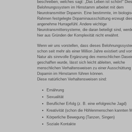
beschreiben, welches sagt: „Das Leben ist schön!“ Die
Belohnungssystem im Hirnstamm arbeitet mit dem
Neurotransmitter Dopamin. Eine bestimmte, im biologi
Rahmen festgelegte Dopaminausschüttung erzeugt die
angenehme Hurragefühl. Andere wichtige
Neurotransmittersysteme, die daran beteiligt sind, werd
hier aus Gründen der Komplexität nicht erwähnt.
Wenn wir uns vorstellen, dass dieses Belohnungssyst
schon seit mehr als einer Million Jahre existiert und vo
Natur als sinnvolle Ergänzung des menschlichen Dasei
geschaffen wurde, lässt sich leicht ableiten, welche
menschlichen Verhaltensweisen zu einer Ausschüttung
Dopamin im Hirnstamm führen können.
Diese natürlichen Verhaltensweisen sind:
Ernährung
Sexualität
Beruflicher Erfolg (z. B. eine erfolgreiche Jagd)
Kreativität (schon die Höhlenmenschen kannten M
Körperliche Bewegung (Tanzen, Singen)
Soziale Kontakte