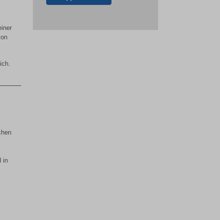
iner
von
ich.
chen
 in