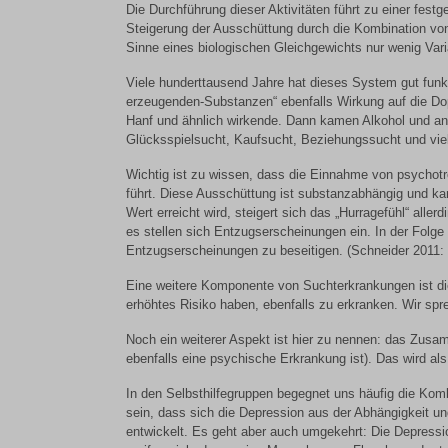
Die Durchführung dieser Aktivitäten führt zu einer fest
Steigerung der Ausschüttung durch die Kombination von
Sinne eines biologischen Gleichgewichts nur wenig Varia
Viele hunderttausend Jahre hat dieses System gut funkti
erzeugenden-Substanzen“ ebenfalls Wirkung auf die Do
Hanf und ähnlich wirkende. Dann kamen Alkohol und and
Glücksspielsucht, Kaufsucht, Beziehungssucht und vie
Wichtig ist zu wissen, dass die Einnahme von psychot
führt. Diese Ausschüttung ist substanzabhängig und k
Wert erreicht wird, steigert sich das „Hurragefühl“ alle
es stellen sich Entzugserscheinungen ein. In der Folg
Entzugserscheinungen zu beseitigen. (Schneider 2011: 
Eine weitere Komponente von Suchterkrankungen ist die
erhöhtes Risiko haben, ebenfalls zu erkranken. Wir spre
Noch ein weiterer Aspekt ist hier zu nennen: das Zusam
ebenfalls eine psychische Erkrankung ist). Das wird als
In den Selbsthilfegruppen begegnet uns häufig die Kom
sein, dass sich die Depression aus der Abhängigkeit u
entwickelt. Es geht aber auch umgekehrt: Die Depressio