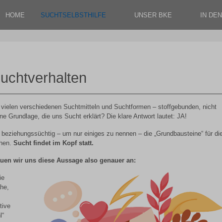
HOME
SUCHTSELBSTHILFE
UNSER BKE
IN DE
Suchtverhalten
vielen verschiedenen Suchtmitteln und Suchtformen – stoffgebunden, nicht
 Grundlage, die uns Sucht erklärt? Die klare Antwort lautet: JA!
 beziehungssüchtig – um nur einiges zu nennen – die „Grundbausteine“ für di
chen.
Sucht findet im Kopf statt.
auen wir uns diese Aussage also genauer an:
ie
he,
tive
l“