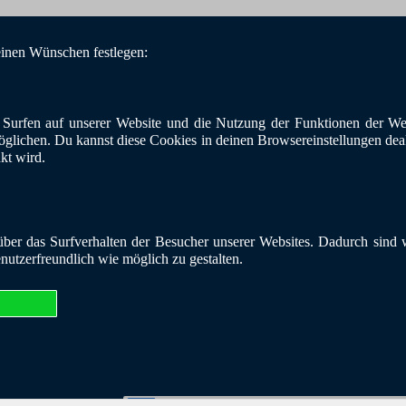
einen Wünschen festlegen:
Surfen auf unserer Website und die Nutzung der Funktionen der Web
öglichen. Du kannst diese Cookies in deinen Browsereinstellungen deakt
nkt wird.
er das Surfverhalten der Besucher unserer Websites. Dadurch sind wi
enutzerfreundlich wie möglich zu gestalten.
26 | BKE - Blaues Kreuz in der Evangelischen Kirche Bundesverband e.V. |