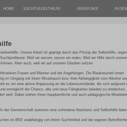
HOME
SUCHTSELBSTHILFE
UNSER BKE
IN DE
ilfe
ankenhilfe. Unsere Arbeit ist geprägt durch das Prinzip der Selbsthilfe, organi
uchtprobleme: Weil wir wissen, wovon wir reden. Weil wir Hilfe durch unsere
können. Aber auch, weil wir auf unseren Glauben setzen.
chtkranken Frauen und Männer und der Angehörigen. Die Blaukreuzler/-innen
itig im Umgang mit ihrem Missbrauch bzw. ihrer Abhängigkeit vom Alkohol un
eht es um eine aktive Anpassung an die Lebensumstände, die sich aufgrund 
und ermöglicht die Chance, alte und neue Fähigkeiten (wieder) zu entdecken,
ert wird. Dabei stehen ihnen hauptamtliche und auch pädagogische Mitarbeite
n der Gemeinschaft autonom eine zufriedene Abstinenz und Selbsthilfe leben
chen im BKE unabhängig von ihrem Suchtmittel und der eigenen Betroffenhe