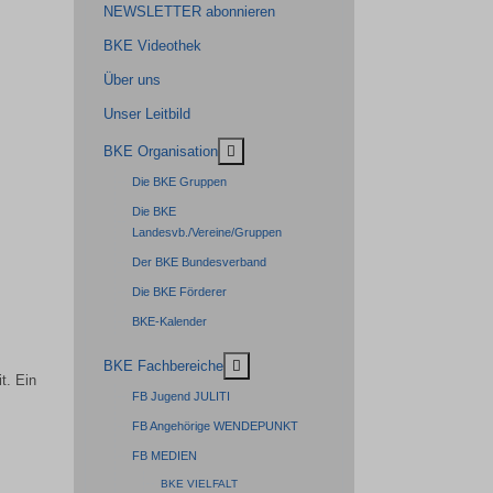
NEWSLETTER abonnieren
BKE Videothek
Über uns
Unser Leitbild
MOD_MENU_TOGGLE_SUBMENU_LA
BKE Organisation
Die BKE Gruppen
Die BKE
Landesvb./Vereine/Gruppen
Der BKE Bundesverband
Die BKE Förderer
BKE-Kalender
MOD_MENU_TOGGLE_SUBMENU_LA
BKE Fachbereiche
t. Ein
FB Jugend JULITI
FB Angehörige WENDEPUNKT
FB MEDIEN
BKE VIELFALT