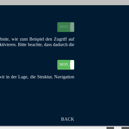
MOD_EU_COOKIES_ON
MOD_EU_COOKIES_OFF
site, wie zum Beispiel den Zugriff auf
ivieren. Bitte beachte, dass dadurch die
MOD_EU_COOKIES_ON
MOD_EU_COOKIES_OFF
r in der Lage, die Struktur, Navigation
 44149 Dortmund
BACK