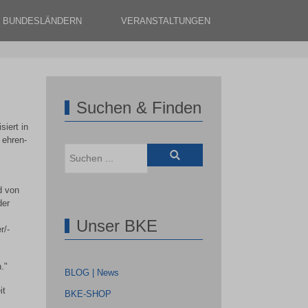
N BUNDESLÄNDERN
VERANSTALTUNGEN
Suchen & Finden
siert in
 ehren-
d von
der
Unser BKE
r/-
."
BLOG | News
it
BKE-SHOP