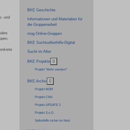
BKE Geschichte
s- und
Informationen und Materialien für
die Gruppenarbeit
iales
mog Online-Gruppen
ppen,
BKE Suchtselbsthilfe-Digital
onkrete
Sucht im Alter
MOD_MENU_TOGGLE_SUBMENU_LABEL
BKE Projekte
Projekt "Mehr werden!"
MOD_MENU_TOGGLE_SUBMENU_LABEL
BKE Archiv
Projekt MSM
Projekt CNN
Projekt UPDATE 2
Projekt S.o.G.
Selbsthilfe sicher im Netz