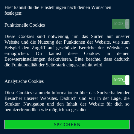
Hier kannst du die Einstellungen nach deinen Wünschen
Mobile Menu Toggle
festlegen:
MOD_EU_C
Funktionelle Cookies
Diese Cookies sind notwendig, um das Surfen auf unserer
Willkommen beim BKE
Website und die Nutzung der Funktionen der Website, wie zum
Beispiel den Zugriff auf geschützte Bereiche der Website, zu
Landesverband Baden-
ermöglichen. Du kannst diese Cookies in deinen
Browsereinstellungen deaktivieren. Bitte beachte, dass dadurch
Württemberg
die Funktionalität der Seite stark eingeschränkt wird.
MOD_EU_C
Analytische Cookies
BKE Landesverband Baden-Württemberg e. V.
Selbsthilfegruppen für Suchtkranke aller Art und deren Angehörige.
Diese Cookies sammeln Informationen über das Surfverhalten der
Besucher unserer Websites. Dadurch sind wir in der Lage, die
Struktur, Navigation und den Inhalt der Website für dich so
Höre die versteckten Hilferufe
benutzerfreundlich wie möglich zu gestalten.
Manchmal überhört man die stummen Hilferufe von Suchtkranken.
Lernen Sie von Angehörigen die Hilferufe zu hören und zu verstehen.
SPEICHERN
Verschließe Deine Augen nicht vor Zeichen und