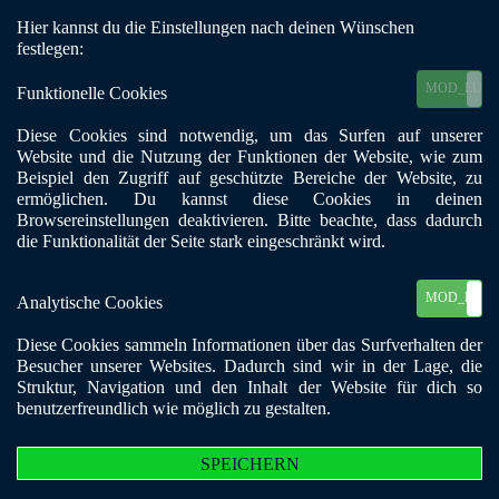
Hier kannst du die Einstellungen nach deinen Wünschen
Mobile Menu Toggle
festlegen:
MOD_EU_C
Funktionelle Cookies
Diese Cookies sind notwendig, um das Surfen auf unserer
Website und die Nutzung der Funktionen der Website, wie zum
"Niemand ist immun gegen
Beispiel den Zugriff auf geschützte Bereiche der Website, zu
ermöglichen. Du kannst diese Cookies in deinen
die Sucht; sie befällt
Browsereinstellungen deaktivieren. Bitte beachte, dass dadurch
die Funktionalität der Seite stark eingeschränkt wird.
Menschen aller
Altersgruppen, Rassen,
MOD_EU_C
Analytische Cookies
Klassen und Berufe!"
Diese Cookies sammeln Informationen über das Surfverhalten der
Besucher unserer Websites. Dadurch sind wir in der Lage, die
(Patrick J. Kennedy)
Struktur, Navigation und den Inhalt der Website für dich so
benutzerfreundlich wie möglich zu gestalten.
SPEICHERN