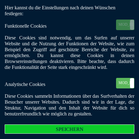
Hier kannst du die Einstellungen nach deinen Wünschen
Mobile Menu Toggle
festlegen:
MOD_EU_C
Funktionelle Cookies
Diese Cookies sind notwendig, um das Surfen auf unserer
Treffpunkt unserer Gruppen
Website und die Nutzung der Funktionen der Website, wie zum
Beispiel den Zugriff auf geschützte Bereiche der Website, zu
ermöglichen. Du kannst diese Cookies in deinen
Im Haus der Diakonie, direkt über dem Café
Browsereinstellungen deaktivieren. Bitte beachte, dass dadurch
die Funktionalität der Seite stark eingeschränkt wird.
Oase
MOD_EU_C
Analytische Cookies
Diese Cookies sammeln Informationen über das Surfverhalten der
Besucher unserer Websites. Dadurch sind wir in der Lage, die
Struktur, Navigation und den Inhalt der Website für dich so
benutzerfreundlich wie möglich zu gestalten.
SPEICHERN