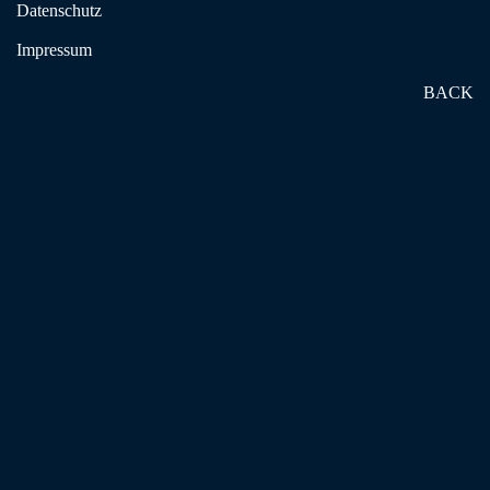
Datenschutz
Impressum
Lohstraße 65 in 49074 Osnabrück
BACK
Die Veranstaltungen werden in der pädagogischen Verantwortung der
Evangelischen Erwachsenenbildung Niedersachsen durchgeführt.
Montag bis Freitag Suchtselbsthilfe
in Osnabrück
MONTAG
DIENSTAG
MITTWOCH