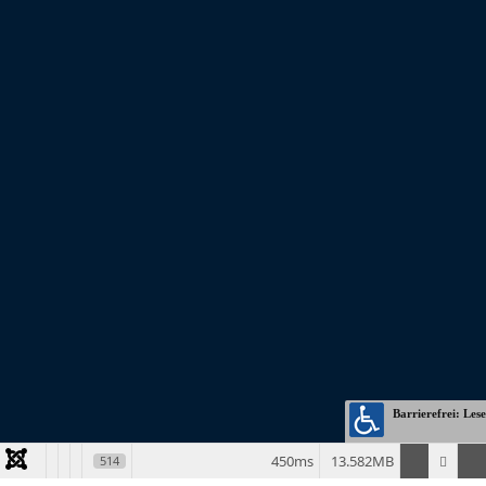
© Copyright 2026 | BKE - Blaues Kreuz in der Evangelischen Kirche
Bundesverband e.V. | 44149 Dortmund
450ms
13.582MB
514