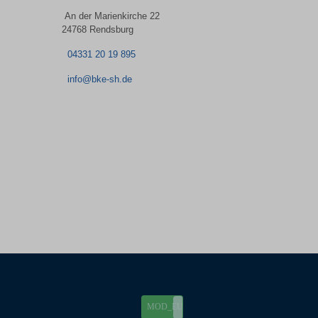
An der Marienkirche 22
24768 Rendsburg
04331 20 19 895
info@bke-sh.de
MOD_EU_COOKIES_ON
MOD_EU_COOKIES_OFF