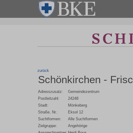
zurück
Schönkirchen - Frisc
Adresszusatz:
Gemeindezentrum
Postleitzahl:
24248
Stadt:
Mönkeberg
Straße, Nr.:
Eksol 12
Suchtformen:
Alle Suchtformen
Zielgruppe:
Angehörige
Ansprechpartner:
Heidi Bous