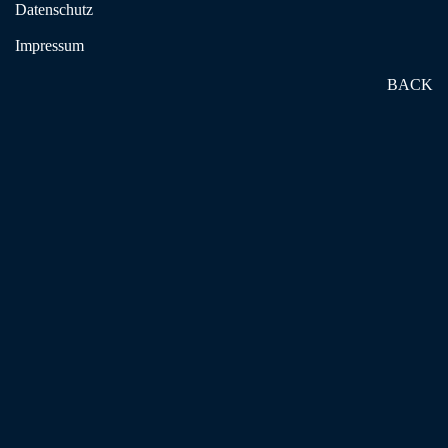
Datenschutz
Impressum
BACK
Stadtv. Bergkamen
Startseite
Wer sind wir?
Ansprechpartner
Gruppentreffen
Termine
Aktivitäten