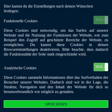
Hier kannst du die Einstellungen nach deinen Wünschen
Mobile Menu Toggle
festlegen:
MOD_EU_C
Funktionelle Cookies
Diese Cookies sind notwendig, um das Surfen auf unserer
Website und die Nutzung der Funktionen der Website, wie zum
zurück
Beispiel den Zugriff auf geschützte Bereiche der Website, zu
Essen-Süd
ermöglichen. Du kannst diese Cookies in deinen
Browsereinstellungen deaktivieren. Bitte beachte, dass dadurch
die Funktionalität der Seite stark eingeschränkt wird.
BKE - NRW e.V.
die Gruppe
gehört zum
Verein:
MOD_EU_C
Analytische Cookies
Adresszusatz:
Isenbergtreff der Ev.
Kirchengemeinde Essen-Rüttenscheid
Diese Cookies sammeln Informationen über das Surfverhalten der
Postleitzahl:
45130
Besucher unserer Websites. Dadurch sind wir in der Lage, die
Stadt:
Essen
Struktur, Navigation und den Inhalt der Website für dich so
Telefon:
0234 / 49 04 27
benutzerfreundlich wie möglich zu gestalten.
E-Mail:
essen-sued@bke-nrw.de
Straße, Nr.:
Isenbergstr. 81
SPEICHERN
Suchtformen:
Alkohol, Alltagssüchte, Beziehungssucht, Drogen,