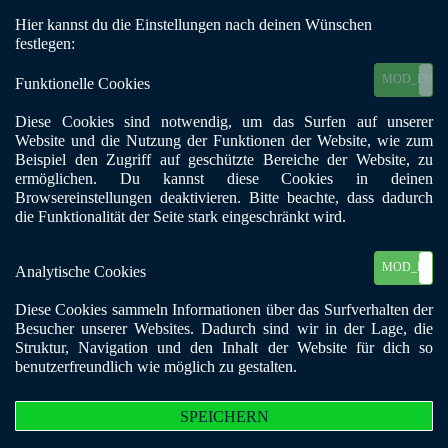
Hier kannst du die Einstellungen nach deinen Wünschen
Mobile Menu Toggle
festlegen:
MOD_EU_C
Funktionelle Cookies
Diese Cookies sind notwendig, um das Surfen auf unserer
Website und die Nutzung der Funktionen der Website, wie zum
zurück
Beispiel den Zugriff auf geschützte Bereiche der Website, zu
Gelsenkirchen-
ermöglichen. Du kannst diese Cookies in deinen
Browsereinstellungen deaktivieren. Bitte beachte, dass dadurch
Beckhausen
die Funktionalität der Seite stark eingeschränkt wird.
Postleitzahl:
45897
MOD_EU_C
Analytische Cookies
Stadt:
Gelsenkirchen
Diese Cookies sammeln Informationen über das Surfverhalten der
Telefon:
0209 / 14 43 11
Besucher unserer Websites. Dadurch sind wir in der Lage, die
E-Mail:
gelsenkirchen-beckhausen@bke-nrw.de
Struktur, Navigation und den Inhalt der Website für dich so
Straße, Nr.:
Bergstr. 9
benutzerfreundlich wie möglich zu gestalten.
Suchtformen:
Alkohol, Co-Abhängigkeit, Medikamente,
Zielgruppe:
Suchtkranke und Angehörige
SPEICHERN
Ansprechpartner:
Bernd Wiemeler