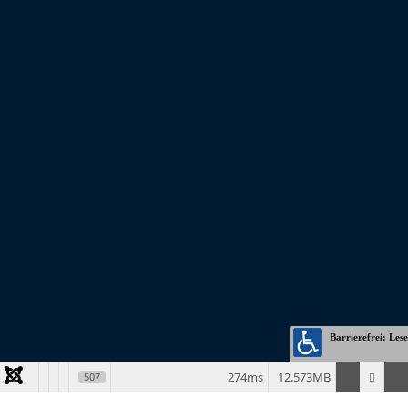
© Copyright 2026 | BKE - Blaues Kreuz in der Evangelischen Kirche
Bundesverband e.V. | 44149 Dortmund
274ms
12.573MB
507