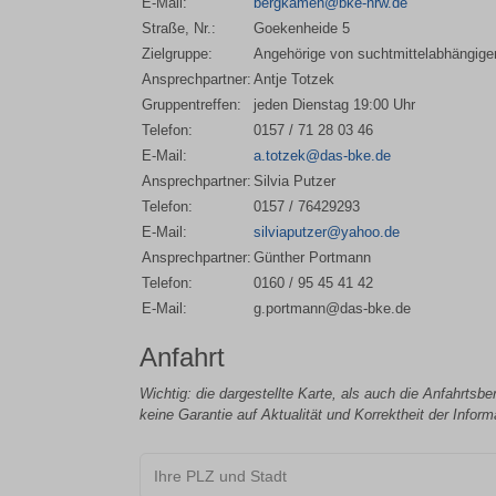
E-Mail:
bergkamen@bke-nrw.de
Straße, Nr.:
Goekenheide 5
Zielgruppe:
Angehörige von suchtmittelabhängig
Ansprechpartner:
Antje Totzek
Gruppentreffen:
jeden Dienstag 19:00 Uhr
Telefon:
0157 / 71 28 03 46
E-Mail:
a.totzek@das-bke.de
Ansprechpartner:
Silvia Putzer
Telefon:
0157 / 76429293
E-Mail:
silviaputzer@yahoo.de
Ansprechpartner:
Günther Portmann
Telefon:
0160 / 95 45 41 42
E-Mail:
g.portmann@das-bke.de
Anfahrt
Wichtig: die dargestellte Karte, als auch die Anfahrtsb
keine Garantie auf Aktualität und Korrektheit der Infor