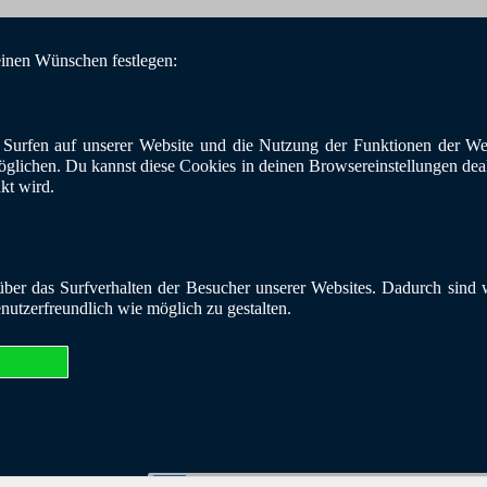
einen Wünschen festlegen:
Surfen auf unserer Website und die Nutzung der Funktionen der Web
öglichen. Du kannst diese Cookies in deinen Browsereinstellungen deakt
nkt wird.
er das Surfverhalten der Besucher unserer Websites. Dadurch sind wi
enutzerfreundlich wie möglich zu gestalten.
26 | BKE - Blaues Kreuz in der Evangelischen Kirche Bundesverband e.V. |