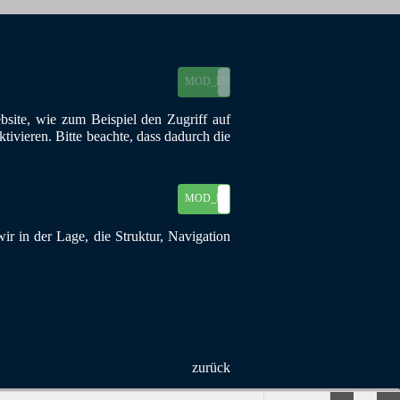
MOD_EU_COOKIES_ON
MOD_EU_COOKIES_OFF
site, wie zum Beispiel den Zugriff auf
ivieren. Bitte beachte, dass dadurch die
MOD_EU_COOKIES_ON
MOD_EU_COOKIES_OFF
r in der Lage, die Struktur, Navigation
 44149 Dortmund
zurück