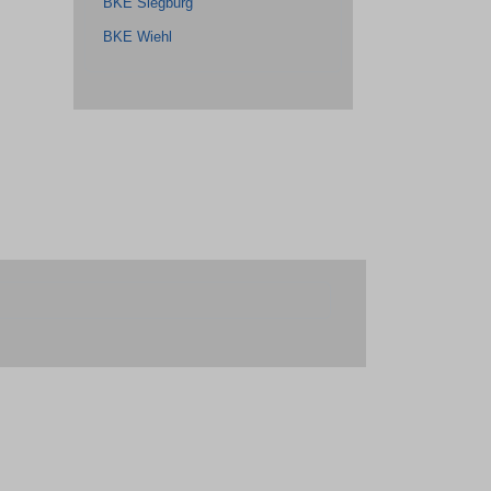
BKE Siegburg
BKE Wiehl