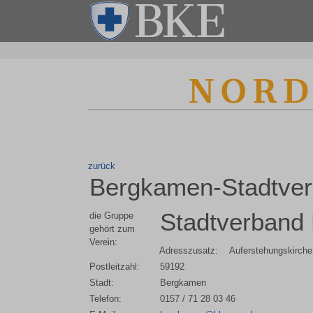
zurück
Bergkamen-Stadtver
Stadtverband
die Gruppe
gehört zum
Verein:
Adresszusatz:
Auferstehungskirche
Postleitzahl:
59192
Stadt:
Bergkamen
Telefon:
0157 / 71 28 03 46