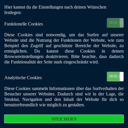
Hier kannst du die Einstellungen nach deinen Wünschen
Mobile Menu Toggle
festlegen:
MOD_EU_C
Funktionelle Cookies
Diese Cookies sind notwendig, um das Surfen auf unserer
Deine BKE VIELFALT als E-
Website und die Nutzung der Funktionen der Website, wie zum
Beispiel den Zugriff auf geschützte Bereiche der Website, zu
Paper oder klassisch auf
ermöglichen. Du kannst diese Cookies in deinen
Browsereinstellungen deaktivieren. Bitte beachte, dass dadurch
Papier?
die Funktionalität der Seite stark eingeschränkt wird.
MOD_EU_C
Analytische Cookies
Diese Cookies sammeln Informationen über das Surfverhalten der
Besucher unserer Websites. Dadurch sind wir in der Lage, die
Struktur, Navigation und den Inhalt der Website für dich so
benutzerfreundlich wie möglich zu gestalten.
SPEICHERN