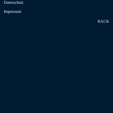
Datenschutz
Impressum
BACK
Seit einigen Jahren ist unsere Mitgliederzeitschrift BKE VIELFALT ganz
klassisch auf Papier erschienen, zweimal im Jahr. Doch das
Leseverhalten vieler Mitglieder hat sich verändert: Heute landen
Zeitungen, Zeitschriften und auch Newsletter immer seltener im
Briefkasten, sondern auf den Bildschirmen von Tablets, Smartphones