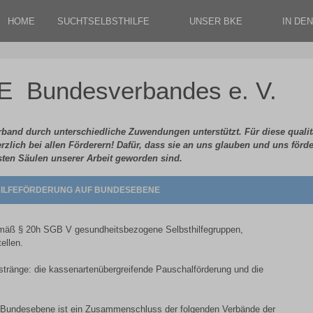
HOME
SUCHTSELBSTHILFE
UNSER BKE
IN DE
KE Bundesverbandes e. V.
band durch unterschiedliche Zuwendungen unterstützt. Für diese qualit
rzlich bei allen Förderern! Dafür, dass sie an uns glauben und uns förd
sten Säulen unserer Arbeit geworden sind.
HILFEFÖRDERUNG AUF BUNDESEBENE
emäß § 20h SGB V gesundheitsbezogene Selbsthilfegruppen,
ellen.
erstränge: die kassenartenübergreifende Pauschalförderung und die
f Bundesebene ist ein Zusammenschluss der folgenden Verbände der