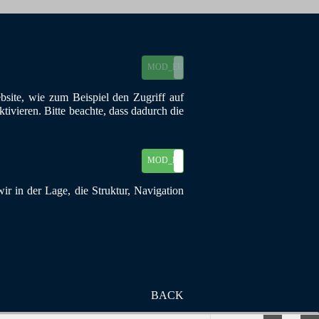
MOD_EU_COOKIES_ON
MOD_EU_COOKIES_OFF
site, wie zum Beispiel den Zugriff auf
ivieren. Bitte beachte, dass dadurch die
MOD_EU_COOKIES_ON
MOD_EU_COOKIES_OFF
r in der Lage, die Struktur, Navigation
 44149 Dortmund
BACK