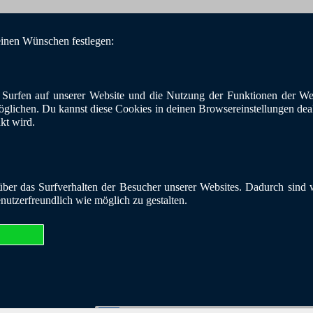
einen Wünschen festlegen:
Surfen auf unserer Website und die Nutzung der Funktionen der Web
öglichen. Du kannst diese Cookies in deinen Browsereinstellungen deakt
nkt wird.
er das Surfverhalten der Besucher unserer Websites. Dadurch sind wi
enutzerfreundlich wie möglich zu gestalten.
26 | BKE - Blaues Kreuz in der Evangelischen Kirche Bundesverband e.V. |