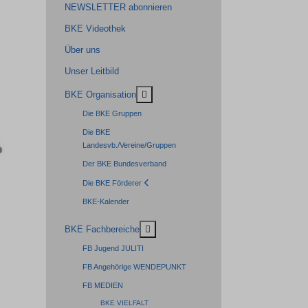
NEWSLETTER abonnieren
BKE Videothek
Über uns
Unser Leitbild
MOD_MENU_TOGGLE_SUBMENU_LA
BKE Organisation
Die BKE Gruppen
Die BKE
Landesvb./Vereine/Gruppen
Der BKE Bundesverband
Die BKE Förderer
BKE-Kalender
MOD_MENU_TOGGLE_SUBMENU_LA
BKE Fachbereiche
FB Jugend JULITI
FB Angehörige WENDEPUNKT
FB MEDIEN
BKE VIELFALT