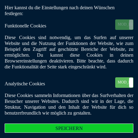
Hier kannst du die Einstellungen nach deinen Wünschen
Mobile Menu Toggle
festlegen:
MOD_EU_C
Funktionelle Cookies
Diese Cookies sind notwendig, um das Surfen auf unserer
Von Sucht betroffen im
Website und die Nutzung der Funktionen der Website, wie zum
Beispiel den Zugriff auf geschützte Bereiche der Website, zu
Alter
ermöglichen. Du kannst diese Cookies in deinen
Browsereinstellungen deaktivieren. Bitte beachte, dass dadurch
die Funktionalität der Seite stark eingeschränkt wird.
Sucht kennt keine Altersgrenzen. Alkohol, Tabak, Medien und
psychoaktive Medikamente führen auch im höheren und hohen
MOD_EU_C
Analytische Cookies
Lebensalter zu Missbrauch und Abhängigkeit sowie weiteren schweren
gesundheitlichen Schäden. Auch bei illegalen Drogen gibt es eine
Diese Cookies sammeln Informationen über das Surfverhalten der
wachsende Gruppe älterer Konsumenten, deren Bedarf an Hilfe und
Besucher unserer Websites. Dadurch sind wir in der Lage, die
Unterstützung über die Behandlung der Drogenabhängigkeit hinausgeht.
Struktur, Navigation und den Inhalt der Website für dich so
benutzerfreundlich wie möglich zu gestalten.
Die Zahl der älteren Personen, die Missbrauch oder eine Abhängigkeit
von Alkohol, Medikamenten oder anderen Suchtmitteln aufweisen, geht
in die Millionen. Zunehmend suchen Angehörige Rat, wie sie sich
SPEICHERN
gegenüber einem suchtkranken Partner oder Elternteil verhalten sollen.